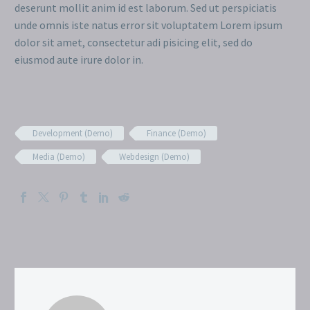
deserunt mollit anim id est laborum. Sed ut perspiciatis
unde omnis iste natus error sit voluptatem Lorem ipsum
dolor sit amet, consectetur adi pisicing elit, sed do
eiusmod aute irure dolor in.
Development (Demo)
Finance (Demo)
Media (Demo)
Webdesign (Demo)