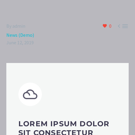


By admin
0
News (Demo)
June 12, 2019
LOREM IPSUM DOLOR
SIT CONSECTETUR