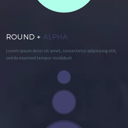
ROUND +
ALPHA
Lorem ipsum dolor sit amet, consectetur adipisicing elit,
sed do eiusmod tempor incididunt