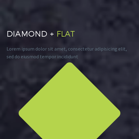
DIAMOND +
FLAT
Lorem ipsum dolor sit amet, consectetur adipisicing elit,
sed do eiusmod tempor incididunt